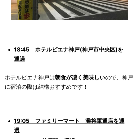
18:45 ホテルピエナ神戸(神戸市中央区)を
通過
ホテルピエナ神戸は
朝食が凄く美味しい
ので、神戸
に宿泊の際は結構おすすめです！
19:05 ファミリーマート 灘将軍通店を通
過