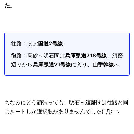
た
。
往路：ほぼ
国道2号線
復路：高砂～明石間は
兵庫県道718号線
、須磨
辺りから
兵庫県道21号線
に入り、
山手幹線
へ
ちなみにどう頑張っても、
明石～須磨
間は往路と同
じルートしか選択肢がありませんでした(´Д⊂ヽ